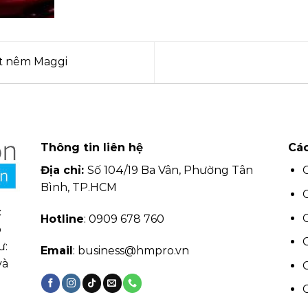
t nêm Maggi
Thông tin liên hệ
Các
Địa chỉ:
Số 104/19 Ba Vân, Phường Tân
Bình, TP.HCM
c
Hotline
: 0909 678 760
o
ư:
Email
: business@hmpro.vn
và